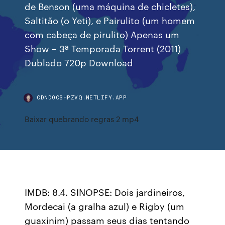
de Benson (uma máquina de chicletes),
Saltitão (o Yeti), e Pairulito (um homem
com cabeça de pirulito) Apenas um
Show – 3ª Temporada Torrent (2011)
Dublado 720p Download
CDNDOCSHPZVQ.NETLIFY.APP
Baixar quebrando regras 2 mp4
IMDB: 8.4. SINOPSE: Dois jardineiros,
Mordecai (a gralha azul) e Rigby (um
guaxinim) passam seus dias tentando