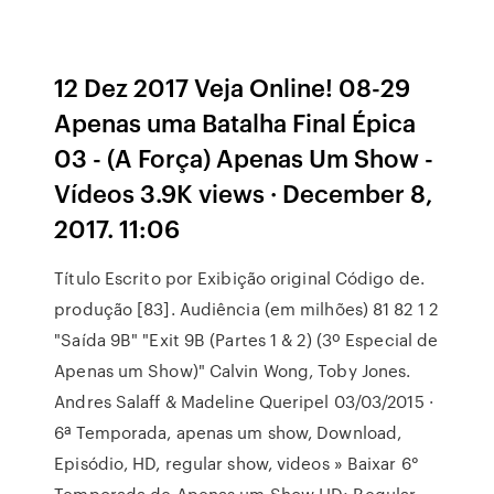
12 Dez 2017 Veja Online! 08-29
Apenas uma Batalha Final Épica
03 - (A Força) Apenas Um Show -
Vídeos 3.9K views · December 8,
2017. 11:06
Título Escrito por Exibição original Código de.
produção [83]. Audiência (em milhões) 81 82 1 2
"Saída 9B" "Exit 9B (Partes 1 & 2) (3º Especial de
Apenas um Show)" Calvin Wong, Toby Jones.
Andres Salaff & Madeline Queripel 03/03/2015 ·
6ª Temporada, apenas um show, Download,
Episódio, HD, regular show, videos » Baixar 6°
Temporada de Apenas um Show HD; Regular