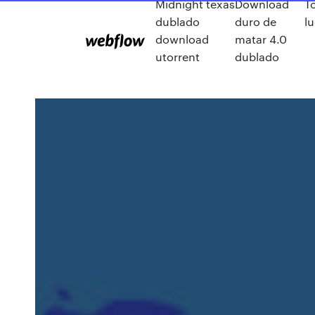
Midnight texas
Download
T
dublado
duro de
lu
download
matar 4.0
utorrent
dublado