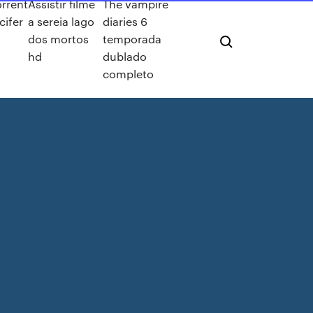
orrent
Assistir filme
The vampire
cifer
a sereia lago
diaries 6
dos mortos
temporada
hd
dublado
completo