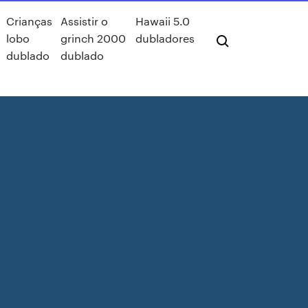
Crianças
Assistir o
Hawaii 5.0
lobo
grinch 2000
dubladores
dublado
dublado