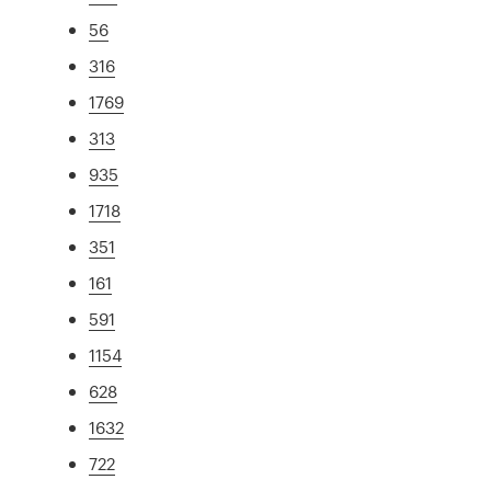
56
316
1769
313
935
1718
351
161
591
1154
628
1632
722