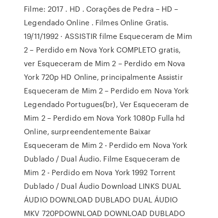
Filme: 2017 . HD . Corações de Pedra – HD –
Legendado Online . Filmes Online Gratis.
19/11/1992 · ASSISTIR filme Esqueceram de Mim
2 – Perdido em Nova York COMPLETO gratis,
ver Esqueceram de Mim 2 – Perdido em Nova
York 720p HD Online, principalmente Assistir
Esqueceram de Mim 2 – Perdido em Nova York
Legendado Portugues(br), Ver Esqueceram de
Mim 2 – Perdido em Nova York 1080p Fulla hd
Online, surpreendentemente Baixar
Esqueceram de Mim 2 - Perdido em Nova York
Dublado / Dual Áudio. Filme Esqueceram de
Mim 2 - Perdido em Nova York 1992 Torrent
Dublado / Dual Áudio Download LINKS DUAL
ÁUDIO DOWNLOAD DUBLADO DUAL ÁUDIO
MKV 720PDOWNLOAD DOWNLOAD DUBLADO