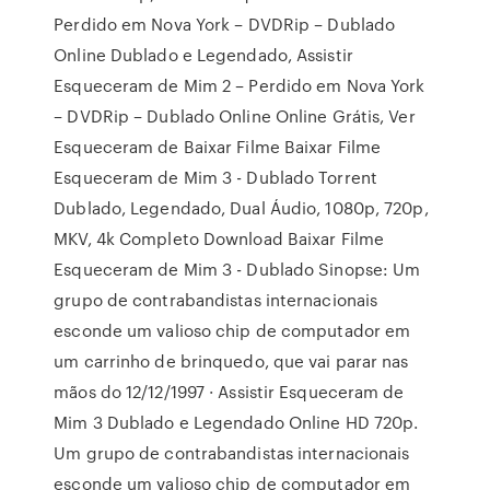
Perdido em Nova York – DVDRip – Dublado
Online Dublado e Legendado, Assistir
Esqueceram de Mim 2 – Perdido em Nova York
– DVDRip – Dublado Online Online Grátis, Ver
Esqueceram de Baixar Filme Baixar Filme
Esqueceram de Mim 3 - Dublado Torrent
Dublado, Legendado, Dual Áudio, 1080p, 720p,
MKV, 4k Completo Download Baixar Filme
Esqueceram de Mim 3 - Dublado Sinopse: Um
grupo de contrabandistas internacionais
esconde um valioso chip de computador em
um carrinho de brinquedo, que vai parar nas
mãos do 12/12/1997 · Assistir Esqueceram de
Mim 3 Dublado e Legendado Online HD 720p.
Um grupo de contrabandistas internacionais
esconde um valioso chip de computador em