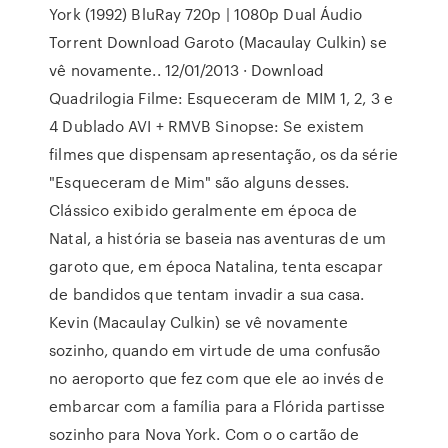
York (1992) BluRay 720p | 1080p Dual Áudio
Torrent Download Garoto (Macaulay Culkin) se
vê novamente.. 12/01/2013 · Download
Quadrilogia Filme: Esqueceram de MIM 1, 2, 3 e
4 Dublado AVI + RMVB Sinopse: Se existem
filmes que dispensam apresentação, os da série
"Esqueceram de Mim" são alguns desses.
Clássico exibido geralmente em época de
Natal, a história se baseia nas aventuras de um
garoto que, em época Natalina, tenta escapar
de bandidos que tentam invadir a sua casa.
Kevin (Macaulay Culkin) se vê novamente
sozinho, quando em virtude de uma confusão
no aeroporto que fez com que ele ao invés de
embarcar com a família para a Flórida partisse
sozinho para Nova York. Com o o cartão de