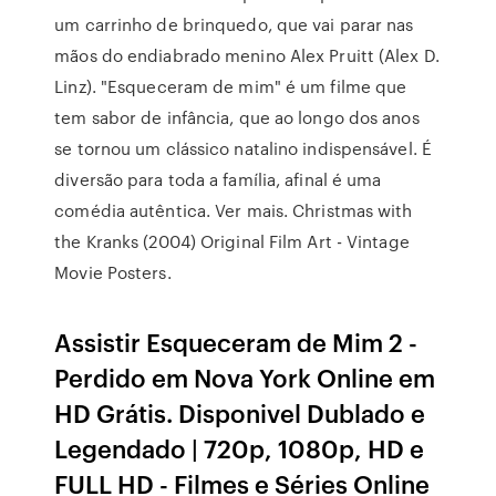
um carrinho de brinquedo, que vai parar nas
mãos do endiabrado menino Alex Pruitt (Alex D.
Linz). "Esqueceram de mim" é um filme que
tem sabor de infância, que ao longo dos anos
se tornou um clássico natalino indispensável. É
diversão para toda a família, afinal é uma
comédia autêntica. Ver mais. Christmas with
the Kranks (2004) Original Film Art - Vintage
Movie Posters.
Assistir Esqueceram de Mim 2 -
Perdido em Nova York Online em
HD Grátis. Disponivel Dublado e
Legendado | 720p, 1080p, HD e
FULL HD - Filmes e Séries Online