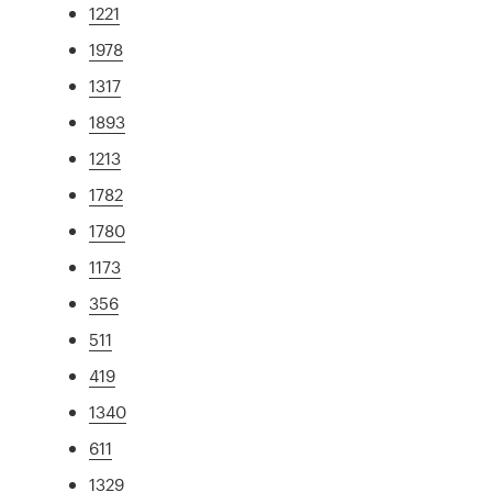
1221
1978
1317
1893
1213
1782
1780
1173
356
511
419
1340
611
1329