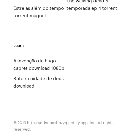
The walking dead 6
Estrelas além do tempo
temporada ep 4 torrent
torrent magnet
Learn
A invenção de hugo
cabret download 1080p
Roteiro cidade de deus
download
© 2019 https://cdndocshpzvq.netlify.app, Inc. All rights
reserved.