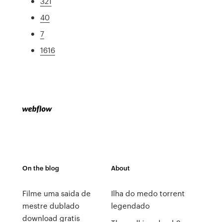
321
40
7
1616
On the blog
About
Filme uma saida de
Ilha do medo torrent
mestre dublado
legendado
download gratis