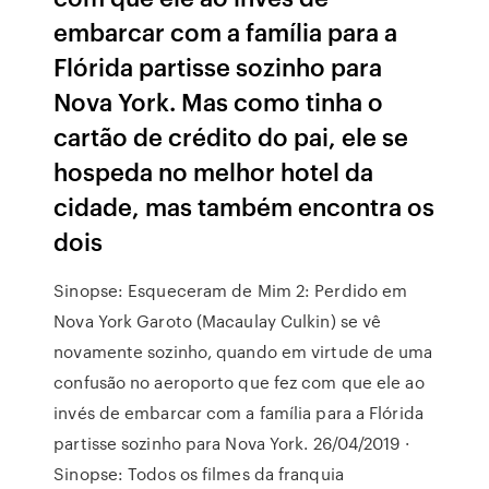
embarcar com a família para a
Flórida partisse sozinho para
Nova York. Mas como tinha o
cartão de crédito do pai, ele se
hospeda no melhor hotel da
cidade, mas também encontra os
dois
Sinopse: Esqueceram de Mim 2: Perdido em
Nova York Garoto (Macaulay Culkin) se vê
novamente sozinho, quando em virtude de uma
confusão no aeroporto que fez com que ele ao
invés de embarcar com a família para a Flórida
partisse sozinho para Nova York. 26/04/2019 ·
Sinopse: Todos os filmes da franquia