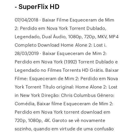
- SuperFlix HD
07/04/2018 · Baixar Filme Esqueceram de Mim
2: Perdido em Nova York Torrent Dublado,
Legendado, Dual Áudio, 1080p, 720p, MKV, MP4
Completo Download Home Alone 2: Lost i.
28/03/2019 · Baixar Esqueceram de Mim 2:
Perdido em Nova York (1992) Torrent Dublado e
Legendado no Filmes Torrents HD Grátis. Baixar
Filme: Esqueceram de Mim 2: Perdido em Nova
York Torrent Título original: Home Alone 2: Lost
in New York Direção: Chris Columbus Gênero:
Comédia, Baixar filme Esqueceram de Mim 2:
Perdido em Nova York torrent download em
720p, 1080p, 4K. Garoto se vê novamente
sozinho, quando em virtude de uma confusão