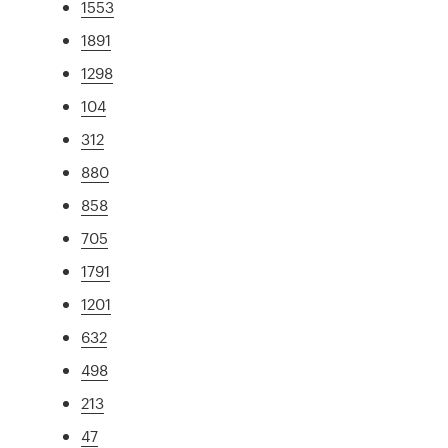
1553
1891
1298
104
312
880
858
705
1791
1201
632
498
213
47