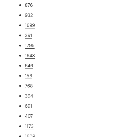
876
932
1699
391
1795
1648
646
158
768
394
691
407
1173
1609