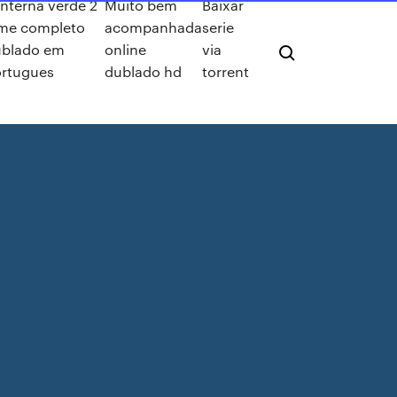
nterna verde 2
Muito bem
Baixar
lme completo
acompanhada
serie
ublado em
online
via
rtugues
dublado hd
torrent