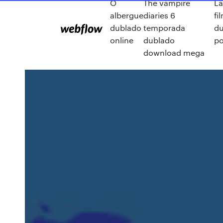
O
The vampire
La
albergue
diaries 6
fi
dublado
temporada
d
online
dublado
po
download mega