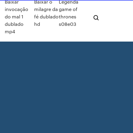
Baixar
Baixar o
Legenda
invocação
milagre da
game of
do mal 1
fé dublado
thrones
dublado
hd
s08e03
mp4