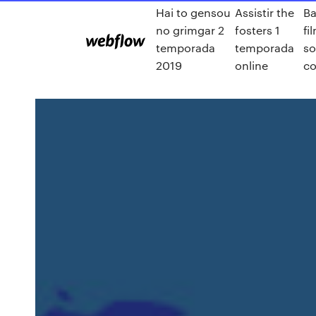
Hai to gensou
Assistir the
Ba
no grimgar 2
fosters 1
fi
temporada
temporada
s
2019
online
co