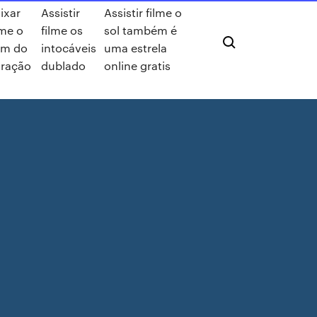
ixar
Assistir
Assistir filme o
lme o
filme os
sol também é
om do
intocáveis
uma estrela
ração
dublado
online gratis