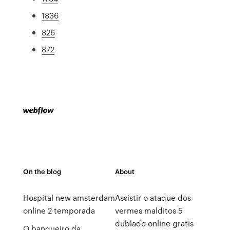
1836
826
872
On the blog
About
Hospital new amsterdam
Assistir o ataque dos
online 2 temporada
vermes malditos 5
dublado online gratis
O banqueiro da