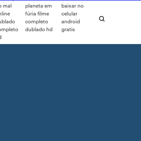
o mal
planeta em
baixar no
nline
fúria filme
celular
ublado
completo
android
ompleto
dublado hd
gratis
d