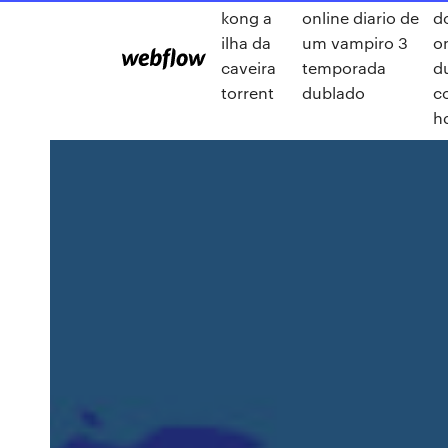
kong a
online diario de
d
ilha da
um vampiro 3
o
caveira
temporada
d
torrent
dublado
c
h