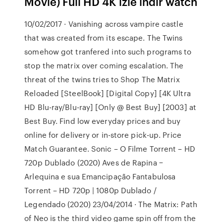
Movie) Full HD 4K izle indir watch
10/02/2017 · Vanishing across vampire castle
that was created from its escape. The Twins
somehow got tranfered into such programs to
stop the matrix over coming escalation. The
threat of the twins tries to Shop The Matrix
Reloaded [SteelBook] [Digital Copy] [4K Ultra
HD Blu-ray/Blu-ray] [Only @ Best Buy] [2003] at
Best Buy. Find low everyday prices and buy
online for delivery or in-store pick-up. Price
Match Guarantee. Sonic – O Filme Torrent – HD
720p Dublado (2020) Aves de Rapina −
Arlequina e sua Emancipação Fantabulosa
Torrent – HD 720p | 1080p Dublado /
Legendado (2020) 23/04/2014 · The Matrix: Path
of Neo is the third video game spin off from the