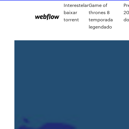
Interestelar
Game of
Pr
baixar
thrones 8
20
torrent
temporada
do
legendado