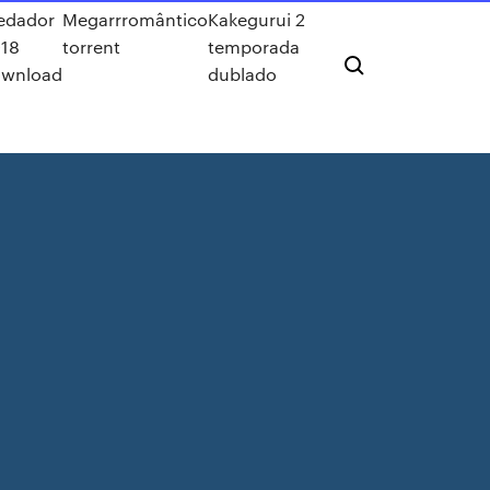
edador
Megarrromântico
Kakegurui 2
18
torrent
temporada
wnload
dublado