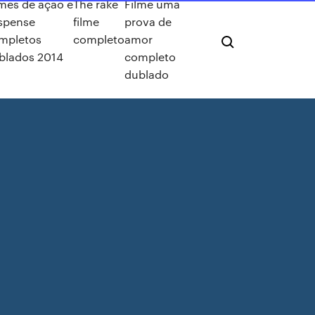
lmes de açao e
The rake
Filme uma
spense
filme
prova de
mpletos
completo
amor
blados 2014
completo
dublado