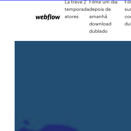
La trêve 2
Filme um dia
Fi
temporada
depois de
su
atores
amanhã
co
download
du
dublado