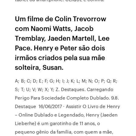
Um filme de Colin Trevorrow
com Naomi Watts, Jacob
Tremblay, Jaeden Martell, Lee
Pace. Henry e Peter são dois
irmãos criados pela sua mãe
solteira, Susan.
A; B; C; D; E; F; G; H; I; J; K; L; M; N; O; P; Q; R;
S; T; U; V; W; X; Y; Z. Destaques. Carregando
Perigo Para Sociedade Completo Dublado. 9.8.
Destaque 16/06/2017 · Assistir O Livro de Henry
– Online Dublado e Legendado, Henry (Jaeden
Lieberhe) é um garotinho de 11 anos, o
pequeno gênio da família, com quem a mãe,