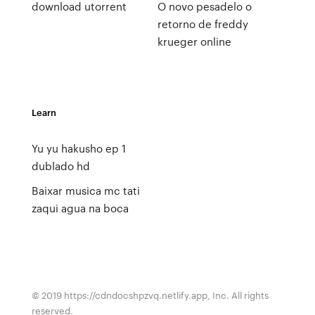
download utorrent
O novo pesadelo o
retorno de freddy
krueger online
Learn
Yu yu hakusho ep 1
dublado hd
Baixar musica mc tati
zaqui agua na boca
© 2019 https://cdndocshpzvq.netlify.app, Inc. All rights
reserved.