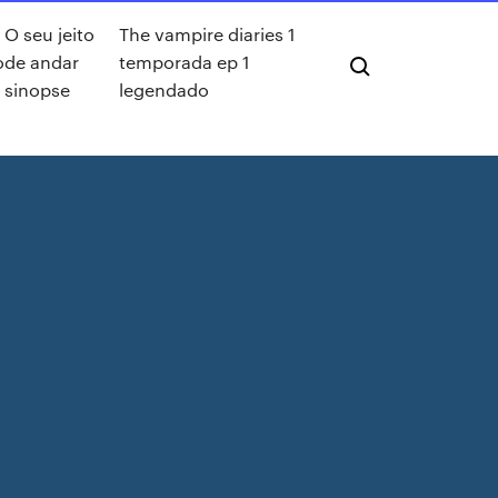
O seu jeito
The vampire diaries 1
o
de andar
temporada ep 1
sinopse
legendado