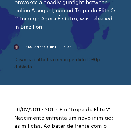
provokes a deadly gunfight between
police A sequel, named Tropa de Elite 2:
O Inimigo Agora É Outro, was released
in Brazil on
CDNDOCSHPZVQ.NETLIFY.APP
Download atlantis o reino perdido 1080p
dublado
01/02/2011 · 2010. Em ‘Tropa de Elite 2′,
Nascimento enfrenta um novo inimigo:
as milícias. Ao bater de frente com o