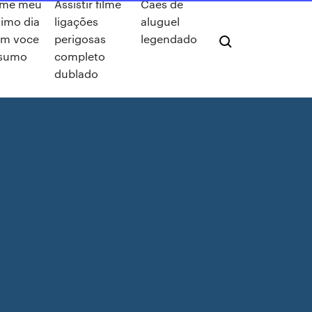
lme meu
Assistir filme
Cães de
timo dia
ligações
aluguel
om voce
perigosas
legendado
esumo
completo
dublado