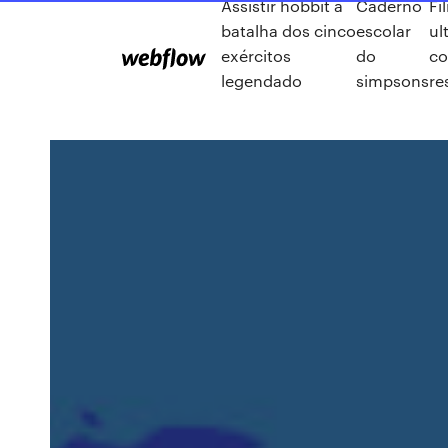
Assistir hobbit a
Caderno
Fi
batalha dos cinco
escolar
ul
exércitos
do
c
legendado
simpsons
r