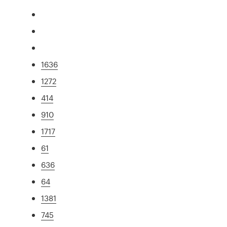
1636
1272
414
910
1717
61
636
64
1381
745