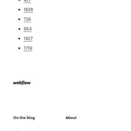
1828
724
954
1927
1719
On the blog
About