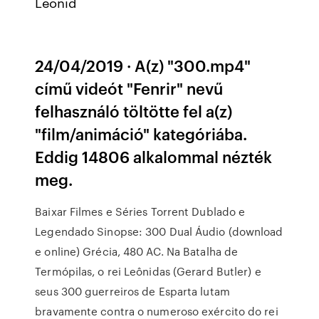
Leônid
24/04/2019 · A(z) "300.mp4"
című videót "Fenrir" nevű
felhasználó töltötte fel a(z)
"film/animáció" kategóriába.
Eddig 14806 alkalommal nézték
meg.
Baixar Filmes e Séries Torrent Dublado e
Legendado Sinopse: 300 Dual Áudio (download
e online) Grécia, 480 AC. Na Batalha de
Termópilas, o rei Leônidas (Gerard Butler) e
seus 300 guerreiros de Esparta lutam
bravamente contra o numeroso exército do rei