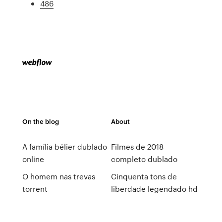
486
On the blog
About
A família bélier dublado
Filmes de 2018
online
completo dublado
O homem nas trevas
Cinquenta tons de
torrent
liberdade legendado hd