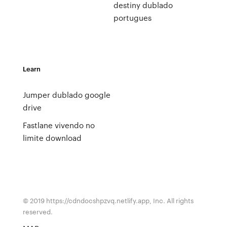
destiny dublado
portugues
Learn
Jumper dublado google
drive
Fastlane vivendo no
limite download
© 2019 https://cdndocshpzvq.netlify.app, Inc. All rights
reserved.