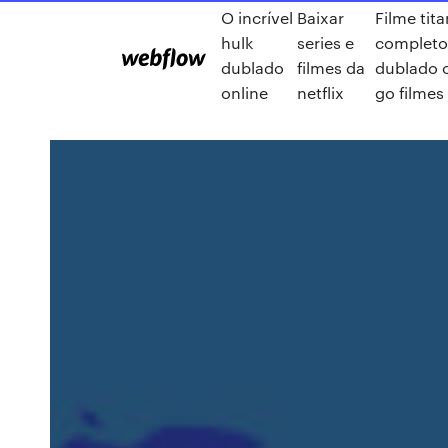
O incrível
Baixar
Filme tit
hulk
series e
completo
dublado
filmes da
dublado 
online
netflix
go filmes