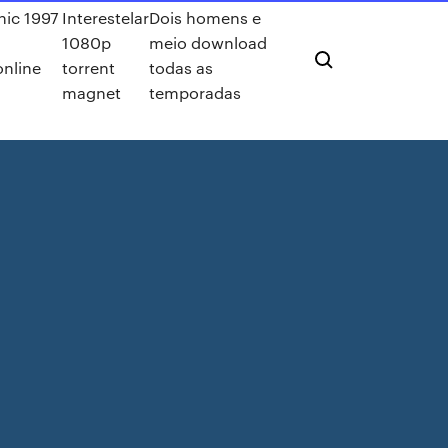
anic 1997
Interestelar
Dois homens e
1080p
meio download
online
torrent
todas as
magnet
temporadas