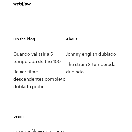
On the blog
About
Quando vai sair a 5
Johnny english dublado
temporada de the 100
The strain 3 temporada
Baixar filme
dublado
descendentes completo
dublado gratis
Learn
Coringa filme completo