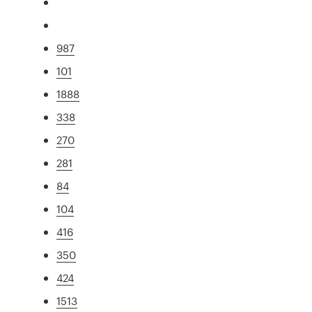
987
101
1888
338
270
281
84
104
416
350
424
1513